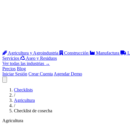
Agricultura y Agroindustria
Construcción
Manufactura
L
Servicios
Aseo y Residuos
Ver todas las industrias
→
Precios
Blog
Iniciar Sesión
Crear Cuenta
Agendar Demo
Abrir menú
Checklists
/
Agricultura
/
Checklist de cosecha
Agricultura