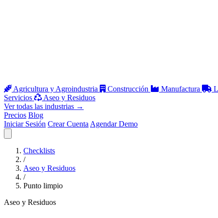
Agricultura y Agroindustria
Construcción
Manufactura
L
Servicios
Aseo y Residuos
Ver todas las industrias
→
Precios
Blog
Iniciar Sesión
Crear Cuenta
Agendar Demo
Abrir menú
Checklists
/
Aseo y Residuos
/
Punto limpio
Aseo y Residuos