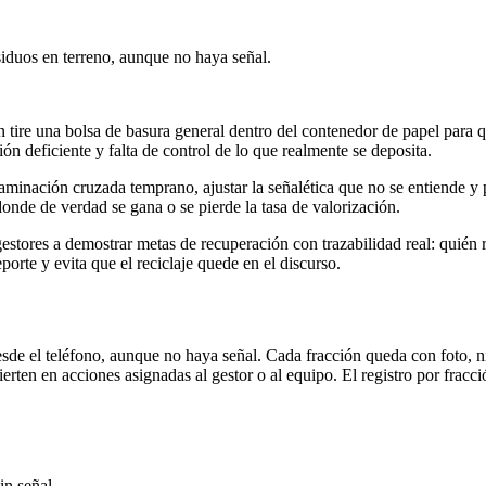
esiduos en terreno, aunque no haya señal.
tire una bolsa de basura general dentro del contenedor de papel para que
ción deficiente y falta de control de lo que realmente se deposita.
taminación cruzada temprano, ajustar la señalética que no se entiende y
onde de verdad se gana o se pierde la tasa de valorización.
ores a demostrar metas de recuperación con trazabilidad real: quién re
porte y evita que el reciclaje quede en el discurso.
 desde el teléfono, aunque no haya señal. Cada fracción queda con foto, 
rten en acciones asignadas al gestor o al equipo. El registro por fracci
in señal.