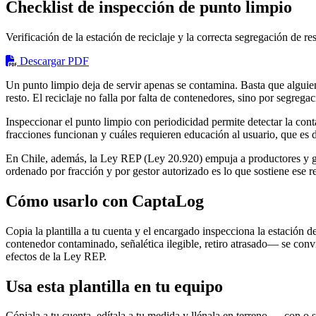
Checklist de inspección de punto limpio
Verificación de la estación de reciclaje y la correcta segregación de r
Descargar PDF
Un punto limpio deja de servir apenas se contamina. Basta que alguien 
resto. El reciclaje no falla por falta de contenedores, sino por segrega
Inspeccionar el punto limpio con periodicidad permite detectar la con
fracciones funcionan y cuáles requieren educación al usuario, que es d
En Chile, además, la Ley REP (Ley 20.920) empuja a productores y gest
ordenado por fracción y por gestor autorizado es lo que sostiene ese re
Cómo usarlo con CaptaLog
Copia la plantilla a tu cuenta y el encargado inspecciona la estación
contenedor contaminado, señalética ilegible, retiro atrasado— se convie
efectos de la Ley REP.
Usa esta plantilla en tu equipo
Cópiala a tu cuenta, edítala a tu medida y llénala en terreno — con o s