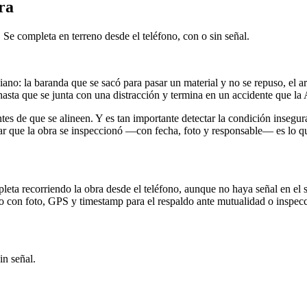
ra
 Se completa en terreno desde el teléfono, con o sin señal.
tidiano: la baranda que se sacó para pasar un material y no se repuso, e
 hasta que se junta con una distracción y termina en un accidente que la
es de que se alineen. Y es tan importante detectar la condición insegura
ar que la obra se inspeccionó —con fecha, foto y responsable— es lo qu
ompleta recorriendo la obra desde el teléfono, aunque no haya señal en 
do con foto, GPS y timestamp para el respaldo ante mutualidad o inspec
in señal.