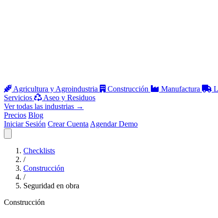
Agricultura y Agroindustria
Construcción
Manufactura
L
Servicios
Aseo y Residuos
Ver todas las industrias
→
Precios
Blog
Iniciar Sesión
Crear Cuenta
Agendar Demo
Abrir menú
Checklists
/
Construcción
/
Seguridad en obra
Construcción