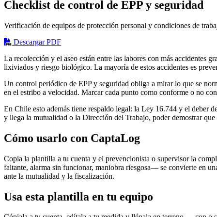
Checklist de control de EPP y seguridad
Verificación de equipos de protección personal y condiciones de trabaj
Descargar PDF
La recolección y el aseo están entre las labores con más accidentes gra
lixiviados y riesgo biológico. La mayoría de estos accidentes es preve
Un control periódico de EPP y seguridad obliga a mirar lo que se norm
en el estribo a velocidad. Marcar cada punto como conforme o no conf
En Chile esto además tiene respaldo legal: la Ley 16.744 y el deber d
y llega la mutualidad o la Dirección del Trabajo, poder demostrar que 
Cómo usarlo con CaptaLog
Copia la plantilla a tu cuenta y el prevencionista o supervisor la com
faltante, alarma sin funcionar, maniobra riesgosa— se convierte en un
ante la mutualidad y la fiscalización.
Usa esta plantilla en tu equipo
Cópiala a tu cuenta, edítala a tu medida y llénala en terreno — con o s