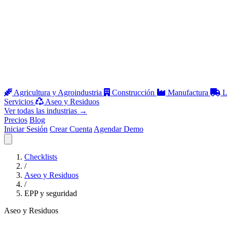
Agricultura y Agroindustria
Construcción
Manufactura
L
Servicios
Aseo y Residuos
Ver todas las industrias
→
Precios
Blog
Iniciar Sesión
Crear Cuenta
Agendar Demo
Abrir menú
Checklists
/
Aseo y Residuos
/
EPP y seguridad
Aseo y Residuos