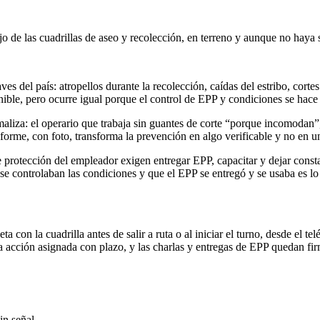
o de las cuadrillas de aseo y recolección, en terreno y aunque no haya 
ves del país: atropellos durante la recolección, caídas del estribo, cort
nible, pero ocurre igual porque el control de EPP y condiciones se hace
aliza: el operario que trabaja sin guantes de corte “porque incomodan”,
orme, con foto, transforma la prevención en algo verificable y no en u
e protección del empleador exigen entregar EPP, capacitar y dejar cons
se controlaban las condiciones y que el EPP se entregó y se usaba es lo
pleta con la cuadrilla antes de salir a ruta o al iniciar el turno, desde
a acción asignada con plazo, y las charlas y entregas de EPP quedan fi
in señal.