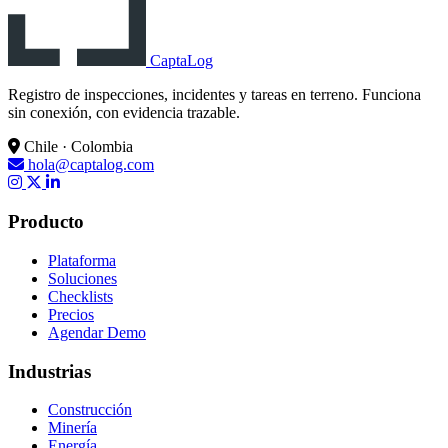
CaptaLog
Registro de inspecciones, incidentes y tareas en terreno. Funciona
sin conexión, con evidencia trazable.
Chile · Colombia
hola@captalog.com
Producto
Plataforma
Soluciones
Checklists
Precios
Agendar Demo
Industrias
Construcción
Minería
Energía